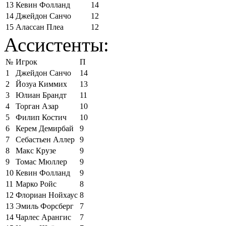
13
Кевин Фолланд
14
14
Джейдон Санчо
12
15
Алассан Плеа
12
Ассистенты:
№
Игрок
П
1
Джейдон Санчо
14
2
Йозуа Киммих
13
3
Юлиан Брандт
11
4
Торган Азар
10
5
Филип Костич
10
6
Керем Демирбай
9
7
Себастьен Аллер
9
8
Макс Крузе
9
9
Томас Мюллер
9
10
Кевин Фолланд
9
11
Марко Ройс
8
12
Флориан Нойхаус
8
13
Эмиль Форсберг
7
14
Чарлес Арангис
7