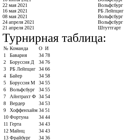
22 мая 2021
Вольфсбург
16 мая 2021
РБ Лейпциг
08 мая 2021
Вольфсбург
24 апреля 2021
Вольфсбург
21 апреля 2021
Штуттгарт
Турнирная таблица:
№
Команда
О
И
1
Бавария
34
78
2
Боруссия Д
34
76
3
РБ Лейпциг
34
66
4
Байер
34
58
5
Боруссия М
34
55
6
Вольфсбург
34
55
7
Айнтрахт Ф
34
54
8
Вердер
34
53
9
Хоффенхайм
34
51
10
Фортуна
34
44
11
Герта
34
43
12
Майнц
34
43
13
Фрайбург
34
36