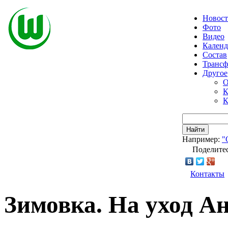
Новос
Фото
Видео
Календ
Состав
Транс
Другое
О
К
К
Найти
Например:
"
Поделитес
Контакты
Зимовка. На уход 