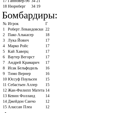
17
Ганновер-96
34
21
18
Нюрнберг
34
19
Бомбардиры:
№
Игрок
Г
1
Роберт Левандовски
22
2
Пако Алькасер
18
3
Лука Йович
17
4
Марко Ройс
17
5
Кай Хаверц
17
6
Ваутер Вегорст
17
7
Андрей Крамарич
17
8
Исак Бельфодиль
16
9
Тимо Вернер
16
10
Юссуф Поульсен
15
11
Себастьен Аллер
15
12
Жан-Филипп Матета
14
13
Кевин Фолланд
14
14
Джейдон Санчо
12
15
Алассан Плеа
12