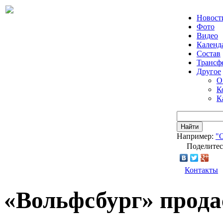
Новост
Фото
Видео
Календ
Состав
Трансф
Другое
О
К
К
Найти
Например:
"
Поделитес
Контакты
«Вольфсбург» прода