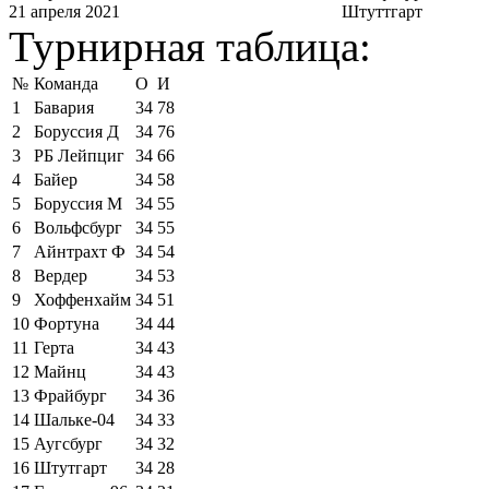
21 апреля 2021
Штуттгарт
Турнирная таблица:
№
Команда
О
И
1
Бавария
34
78
2
Боруссия Д
34
76
3
РБ Лейпциг
34
66
4
Байер
34
58
5
Боруссия М
34
55
6
Вольфсбург
34
55
7
Айнтрахт Ф
34
54
8
Вердер
34
53
9
Хоффенхайм
34
51
10
Фортуна
34
44
11
Герта
34
43
12
Майнц
34
43
13
Фрайбург
34
36
14
Шальке-04
34
33
15
Аугсбург
34
32
16
Штутгарт
34
28