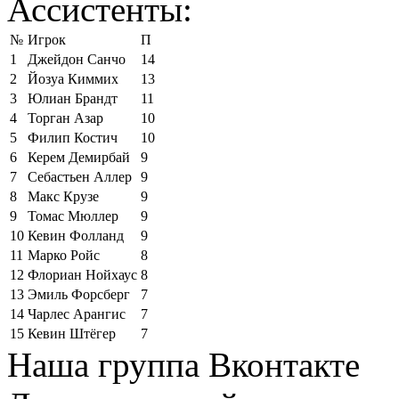
Ассистенты:
№
Игрок
П
1
Джейдон Санчо
14
2
Йозуа Киммих
13
3
Юлиан Брандт
11
4
Торган Азар
10
5
Филип Костич
10
6
Керем Демирбай
9
7
Себастьен Аллер
9
8
Макс Крузе
9
9
Томас Мюллер
9
10
Кевин Фолланд
9
11
Марко Ройс
8
12
Флориан Нойхаус
8
13
Эмиль Форсберг
7
14
Чарлес Арангис
7
15
Кевин Штёгер
7
Наша группа Вконтакте