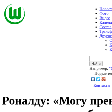
Новос
Фото
Видео
Календ
Состав
Транс
Другое
О
К
К
Найти
Например:
"
Поделитес
Контакты
Роналду: «Могу пре