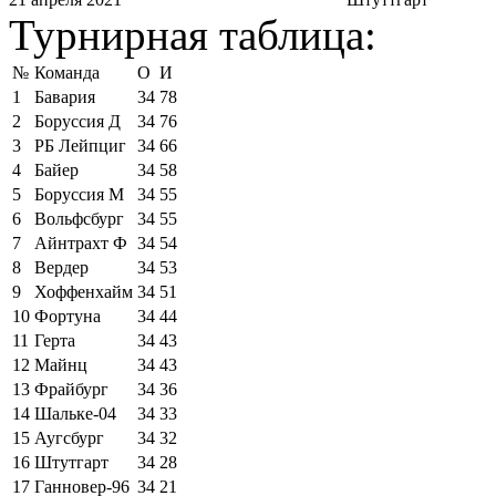
Турнирная таблица:
№
Команда
О
И
1
Бавария
34
78
2
Боруссия Д
34
76
3
РБ Лейпциг
34
66
4
Байер
34
58
5
Боруссия М
34
55
6
Вольфсбург
34
55
7
Айнтрахт Ф
34
54
8
Вердер
34
53
9
Хоффенхайм
34
51
10
Фортуна
34
44
11
Герта
34
43
12
Майнц
34
43
13
Фрайбург
34
36
14
Шальке-04
34
33
15
Аугсбург
34
32
16
Штутгарт
34
28
17
Ганновер-96
34
21