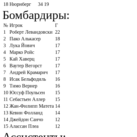
18
Нюрнберг
34
19
Бомбардиры:
№
Игрок
Г
1
Роберт Левандовски
22
2
Пако Алькасер
18
3
Лука Йович
17
4
Марко Ройс
17
5
Кай Хаверц
17
6
Ваутер Вегорст
17
7
Андрей Крамарич
17
8
Исак Бельфодиль
16
9
Тимо Вернер
16
10
Юссуф Поульсен
15
11
Себастьен Аллер
15
12
Жан-Филипп Матета
14
13
Кевин Фолланд
14
14
Джейдон Санчо
12
15
Алассан Плеа
12
Ассистенты: