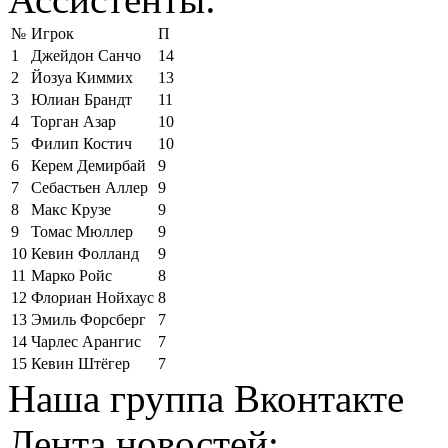
№
Игрок
П
1
Джейдон Санчо
14
2
Йозуа Киммих
13
3
Юлиан Брандт
11
4
Торган Азар
10
5
Филип Костич
10
6
Керем Демирбай
9
7
Себастьен Аллер
9
8
Макс Крузе
9
9
Томас Мюллер
9
10
Кевин Фолланд
9
11
Марко Ройс
8
12
Флориан Нойхаус
8
13
Эмиль Форсберг
7
14
Чарлес Арангис
7
15
Кевин Штёгер
7
Наша группа Вконтакте
Лента новостей: