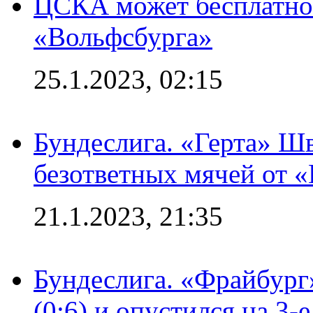
ЦСКА может бесплатно
«Вольфсбурга»
25.1.2023, 02:15
Бундеслига. «Герта» Ш
безответных мячей от «
21.1.2023, 21:35
Бундеслига. «Фрайбург
(0:6) и опустился на 3-