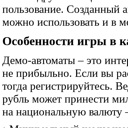
пользование. Созданный а
можно использовать и в 
Особенности игры в к
Демо-автоматы – это инте
не прибыльно. Если вы ра
тогда регистрируйтесь. В
рубль может принести ми
на национальную валюту –