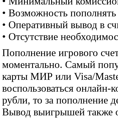
• Минимальный комиссио
• Возможность пополнять 
• Оперативный вывод в сч
• Отсутствие необходимос
Пополнение игрового счет
моментально. Самый попу
карты МИР или Visa/Mast
воспользоваться онлайн-к
рубли, то за пополнение д
Вывод выигрышей также о