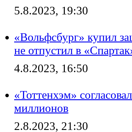
5.8.2023, 19:30
«Вольфсбург» купил за
не отпустил в «Спартак
4.8.2023, 16:50
«Тоттенхэм» согласовал
миллионов
2.8.2023, 21:30