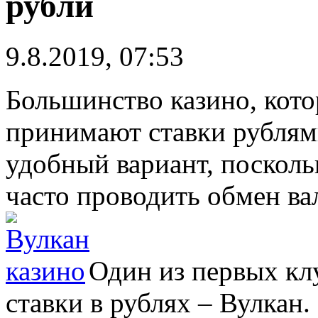
рубли
9.8.2019, 07:53
Большинство казино, кото
принимают ставки рублям
удобный вариант, посколь
часто проводить обмен ва
Один из первых кл
ставки в рублях – Вулкан