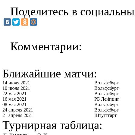
Поделитесь в социальны
Комментарии:
Ближайшие матчи:
14 июля 2021
Вольфсбург
10 июля 2021
Вольфсбург
22 мая 2021
Вольфсбург
16 мая 2021
РБ Лейпциг
08 мая 2021
Вольфсбург
24 апреля 2021
Вольфсбург
21 апреля 2021
Штуттгарт
Турнирная таблица: