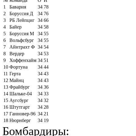
№
Команда
О
И
1
Бавария
34
78
2
Боруссия Д
34
76
3
РБ Лейпциг
34
66
4
Байер
34
58
5
Боруссия М
34
55
6
Вольфсбург
34
55
7
Айнтрахт Ф
34
54
8
Вердер
34
53
9
Хоффенхайм
34
51
10
Фортуна
34
44
11
Герта
34
43
12
Майнц
34
43
13
Фрайбург
34
36
14
Шальке-04
34
33
15
Аугсбург
34
32
16
Штутгарт
34
28
17
Ганновер-96
34
21
18
Нюрнберг
34
19
Бомбардиры: