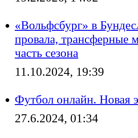
«Вольфсбург» в Бундесл
провала, трансферные 
часть сезона
11.10.2024, 19:39
Футбол онлайн. Новая 
27.6.2024, 01:34