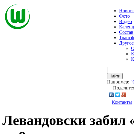
Новос
Фото
Видео
Календ
Состав
Транс
Другое
О
К
К
Найти
Например:
"
Поделитес
Контакты
Левандовски забил 