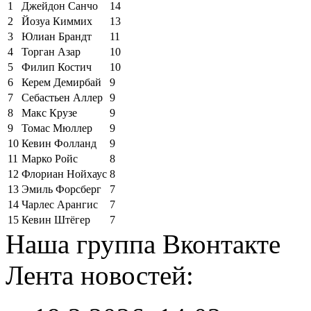
1
Джейдон Санчо
14
2
Йозуа Киммих
13
3
Юлиан Брандт
11
4
Торган Азар
10
5
Филип Костич
10
6
Керем Демирбай
9
7
Себастьен Аллер
9
8
Макс Крузе
9
9
Томас Мюллер
9
10
Кевин Фолланд
9
11
Марко Ройс
8
12
Флориан Нойхаус
8
13
Эмиль Форсберг
7
14
Чарлес Арангис
7
15
Кевин Штёгер
7
Наша группа Вконтакте
Лента новостей: