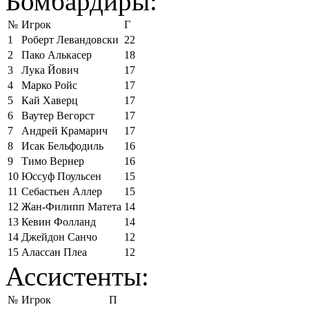
Бомбардиры:
№
Игрок
Г
1
Роберт Левандовски
22
2
Пако Алькасер
18
3
Лука Йович
17
4
Марко Ройс
17
5
Кай Хаверц
17
6
Ваутер Вегорст
17
7
Андрей Крамарич
17
8
Исак Бельфодиль
16
9
Тимо Вернер
16
10
Юссуф Поульсен
15
11
Себастьен Аллер
15
12
Жан-Филипп Матета
14
13
Кевин Фолланд
14
14
Джейдон Санчо
12
15
Алассан Плеа
12
Ассистенты:
№
Игрок
П