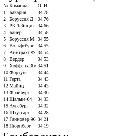
№
Команда
О
И
1
Бавария
34
78
2
Боруссия Д
34
76
3
РБ Лейпциг
34
66
4
Байер
34
58
5
Боруссия М
34
55
6
Вольфсбург
34
55
7
Айнтрахт Ф
34
54
8
Вердер
34
53
9
Хоффенхайм
34
51
10
Фортуна
34
44
11
Герта
34
43
12
Майнц
34
43
13
Фрайбург
34
36
14
Шальке-04
34
33
15
Аугсбург
34
32
16
Штутгарт
34
28
17
Ганновер-96
34
21
18
Нюрнберг
34
19