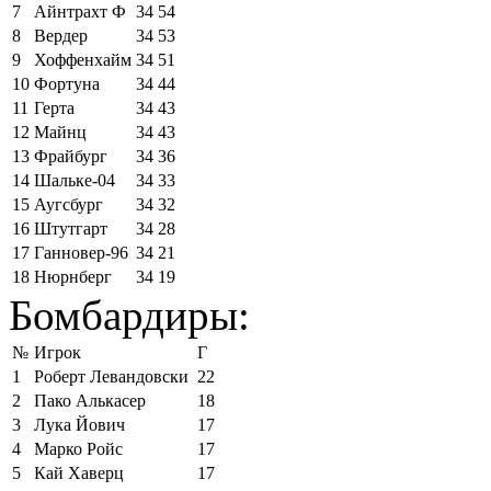
7
Айнтрахт Ф
34
54
8
Вердер
34
53
9
Хоффенхайм
34
51
10
Фортуна
34
44
11
Герта
34
43
12
Майнц
34
43
13
Фрайбург
34
36
14
Шальке-04
34
33
15
Аугсбург
34
32
16
Штутгарт
34
28
17
Ганновер-96
34
21
18
Нюрнберг
34
19
Бомбардиры:
№
Игрок
Г
1
Роберт Левандовски
22
2
Пако Алькасер
18
3
Лука Йович
17
4
Марко Ройс
17
5
Кай Хаверц
17