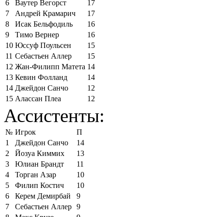
6
Ваутер Вегорст
17
7
Андрей Крамарич
17
8
Исак Бельфодиль
16
9
Тимо Вернер
16
10
Юссуф Поульсен
15
11
Себастьен Аллер
15
12
Жан-Филипп Матета
14
13
Кевин Фолланд
14
14
Джейдон Санчо
12
15
Алассан Плеа
12
Ассистенты:
№
Игрок
П
1
Джейдон Санчо
14
2
Йозуа Киммих
13
3
Юлиан Брандт
11
4
Торган Азар
10
5
Филип Костич
10
6
Керем Демирбай
9
7
Себастьен Аллер
9