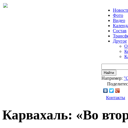
Новост
Фото
Видео
Календ
Состав
Трансф
Другое
О
К
К
Найти
Например:
"
Поделитес
Контакты
Карвахаль: «Во втор