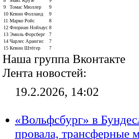
8
Макс Крузе
9
9
Томас Мюллер
9
10
Кевин Фолланд
9
11
Марко Ройс
8
12
Флориан Нойхаус
8
13
Эмиль Форсберг
7
14
Чарлес Арангис
7
15
Кевин Штёгер
7
Наша группа Вконтакте
Лента новостей:
19.2.2026, 14:02
«Вольфсбург» в Бундесл
провала, трансферные 