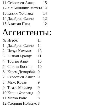
11
Себастьен Аллер
15
12
Жан-Филипп Матета
14
13
Кевин Фолланд
14
14
Джейдон Санчо
12
15
Алассан Плеа
12
Ассистенты:
№
Игрок
П
1
Джейдон Санчо
14
2
Йозуа Киммих
13
3
Юлиан Брандт
11
4
Торган Азар
10
5
Филип Костич
10
6
Керем Демирбай
9
7
Себастьен Аллер
9
8
Макс Крузе
9
9
Томас Мюллер
9
10
Кевин Фолланд
9
11
Марко Ройс
8
12
Флориан Нойхаус
8