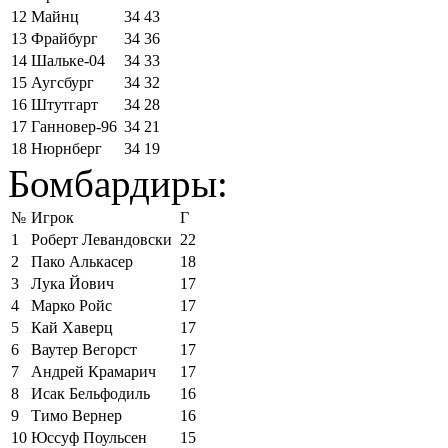
12
Майнц
34
43
13
Фрайбург
34
36
14
Шальке-04
34
33
15
Аугсбург
34
32
16
Штутгарт
34
28
17
Ганновер-96
34
21
18
Нюрнберг
34
19
Бомбардиры:
№
Игрок
Г
1
Роберт Левандовски
22
2
Пако Алькасер
18
3
Лука Йович
17
4
Марко Ройс
17
5
Кай Хаверц
17
6
Ваутер Вегорст
17
7
Андрей Крамарич
17
8
Исак Бельфодиль
16
9
Тимо Вернер
16
10
Юссуф Поульсен
15