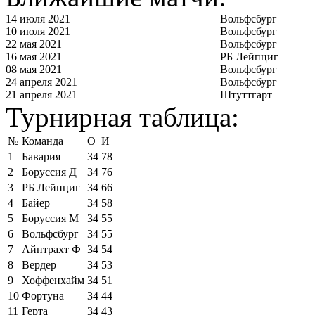
14 июля 2021
Вольфсбург
10 июля 2021
Вольфсбург
22 мая 2021
Вольфсбург
16 мая 2021
РБ Лейпциг
08 мая 2021
Вольфсбург
24 апреля 2021
Вольфсбург
21 апреля 2021
Штуттгарт
Турнирная таблица:
№
Команда
О
И
1
Бавария
34
78
2
Боруссия Д
34
76
3
РБ Лейпциг
34
66
4
Байер
34
58
5
Боруссия М
34
55
6
Вольфсбург
34
55
7
Айнтрахт Ф
34
54
8
Вердер
34
53
9
Хоффенхайм
34
51
10
Фортуна
34
44
11
Герта
34
43