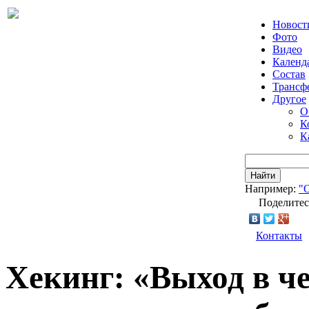
Новост
Фото
Видео
Календ
Состав
Трансф
Другое
О
К
К
Найти
Например:
"
Поделитес
Контакты
Хекинг: «Выход в ч