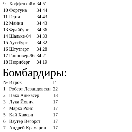
9
Хоффенхайм
34
51
10
Фортуна
34
44
11
Герта
34
43
12
Майнц
34
43
13
Фрайбург
34
36
14
Шальке-04
34
33
15
Аугсбург
34
32
16
Штутгарт
34
28
17
Ганновер-96
34
21
18
Нюрнберг
34
19
Бомбардиры:
№
Игрок
Г
1
Роберт Левандовски
22
2
Пако Алькасер
18
3
Лука Йович
17
4
Марко Ройс
17
5
Кай Хаверц
17
6
Ваутер Вегорст
17
7
Андрей Крамарич
17