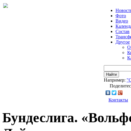
Новост
Фото
Видео
Календ
Состав
Трансф
Другое
О
К
К
Найти
Например:
"
Поделитес
Контакты
Бундеслига. «Вольф