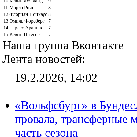
10
Кевин Фолланд
9
11
Марко Ройс
8
12
Флориан Нойхаус
8
13
Эмиль Форсберг
7
14
Чарлес Арангис
7
15
Кевин Штёгер
7
Наша группа Вконтакте
Лента новостей:
19.2.2026, 14:02
«Вольфсбург» в Бундесл
провала, трансферные 
часть сезона