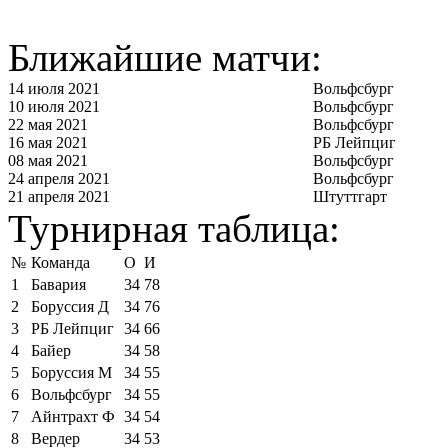
Ближайшие матчи:
14 июля 2021
Вольфсбург
10 июля 2021
Вольфсбург
22 мая 2021
Вольфсбург
16 мая 2021
РБ Лейпциг
08 мая 2021
Вольфсбург
24 апреля 2021
Вольфсбург
21 апреля 2021
Штуттгарт
Турнирная таблица:
№
Команда
О
И
1
Бавария
34
78
2
Боруссия Д
34
76
3
РБ Лейпциг
34
66
4
Байер
34
58
5
Боруссия М
34
55
6
Вольфсбург
34
55
7
Айнтрахт Ф
34
54
8
Вердер
34
53