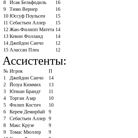
8
Исак Бельфодиль
16
9
Тимо Вернер
16
10
Юссуф Поульсен
15
11
Себастьен Аллер
15
12
Жан-Филипп Матета
14
13
Кевин Фолланд
14
14
Джейдон Санчо
12
15
Алассан Плеа
12
Ассистенты:
№
Игрок
П
1
Джейдон Санчо
14
2
Йозуа Киммих
13
3
Юлиан Брандт
11
4
Торган Азар
10
5
Филип Костич
10
6
Керем Демирбай
9
7
Себастьен Аллер
9
8
Макс Крузе
9
9
Томас Мюллер
9