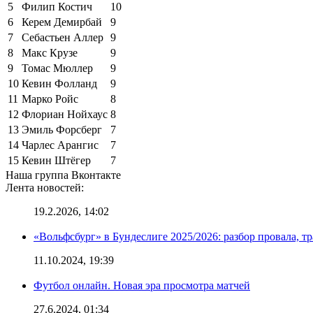
5
Филип Костич
10
6
Керем Демирбай
9
7
Себастьен Аллер
9
8
Макс Крузе
9
9
Томас Мюллер
9
10
Кевин Фолланд
9
11
Марко Ройс
8
12
Флориан Нойхаус
8
13
Эмиль Форсберг
7
14
Чарлес Арангис
7
15
Кевин Штёгер
7
Наша группа Вконтакте
Лента новостей:
19.2.2026, 14:02
«Вольфсбург» в Бундеслиге 2025/2026: разбор провала, т
11.10.2024, 19:39
Футбол онлайн. Новая эра просмотра матчей
27.6.2024, 01:34