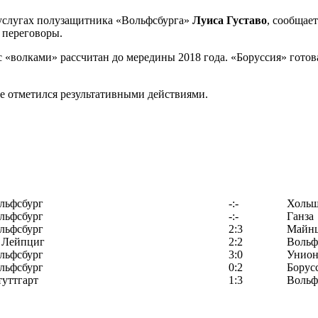
 услугах полузащитника «Вольфсбурга»
Луиса Густаво
, сообщае
 переговоры.
с «волками» рассчитан до мередины 2018 года. «Боруссия» гото
не отметился результативными действиями.
льфсбург
-:-
Хольш
льфсбург
-:-
Ганза
льфсбург
2:3
Майн
 Лейпциг
2:2
Вольф
льфсбург
3:0
Унион
льфсбург
0:2
Борус
уттгарт
1:3
Вольф