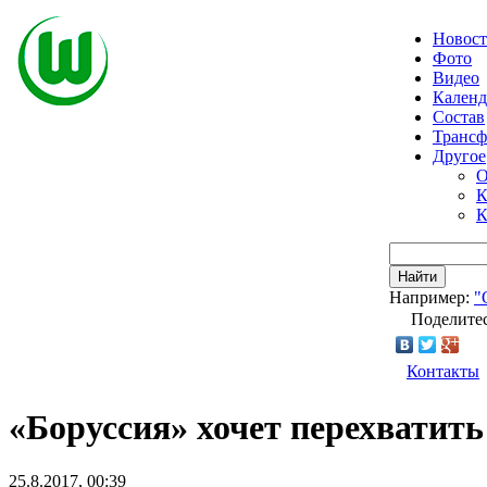
Новос
Фото
Видео
Календ
Состав
Транс
Другое
О
К
К
Найти
Например:
"
Поделитес
Контакты
«Боруссия» хочет перехватить
25.8.2017, 00:39