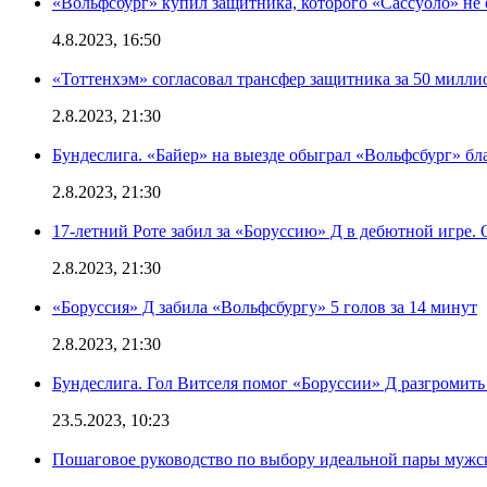
«Вольфсбург» купил защитника, которого «Сассуоло» не 
4.8.2023, 16:50
«Тоттенхэм» согласовал трансфер защитника за 50 милли
2.8.2023, 21:30
Бундеслига. «Байер» на выезде обыграл «Вольфсбург» бл
2.8.2023, 21:30
17-летний Роте забил за «Боруссию» Д в дебютной игре.
2.8.2023, 21:30
«Боруссия» Д забила «Вольфсбургу» 5 голов за 14 минут
2.8.2023, 21:30
Бундеслига. Гол Витселя помог «Боруссии» Д разгромить 
23.5.2023, 10:23
Пошаговое руководство по выбору идеальной пары мужс