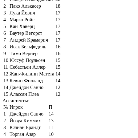
2
Пако Алькасер
18
3
Лука Йович
17
4
Марко Ройс
17
5
Кай Хаверц
17
6
Ваутер Вегорст
17
7
Андрей Крамарич
17
8
Исак Бельфодиль
16
9
Тимо Вернер
16
10
Юссуф Поульсен
15
11
Себастьен Аллер
15
12
Жан-Филипп Матета
14
13
Кевин Фолланд
14
14
Джейдон Санчо
12
15
Алассан Плеа
12
Ассистенты:
№
Игрок
П
1
Джейдон Санчо
14
2
Йозуа Киммих
13
3
Юлиан Брандт
11
4
Торган Азар
10