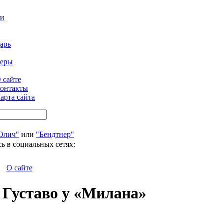
ти
арь
феры
 сайте
онтакты
арта сайта
Олич"
или
"Бендтнер"
ь в социальных сетях:
О сайте
 Густаво у «Милана»