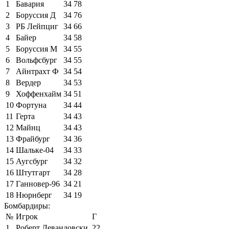
1
Бавария
34
78
2
Боруссия Д
34
76
3
РБ Лейпциг
34
66
4
Байер
34
58
5
Боруссия М
34
55
6
Вольфсбург
34
55
7
Айнтрахт Ф
34
54
8
Вердер
34
53
9
Хоффенхайм
34
51
10
Фортуна
34
44
11
Герта
34
43
12
Майнц
34
43
13
Фрайбург
34
36
14
Шальке-04
34
33
15
Аугсбург
34
32
16
Штутгарт
34
28
17
Ганновер-96
34
21
18
Нюрнберг
34
19
Бомбардиры:
№
Игрок
Г
1
Роберт Левандовски
22