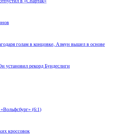
отпустил в «Спартак»
онов
агодаря голам в концовке, Азмун вышел в основе
 Он установил рекорд Бундеслиги
«Вольфсбург» (6:1)
ких кроссовок